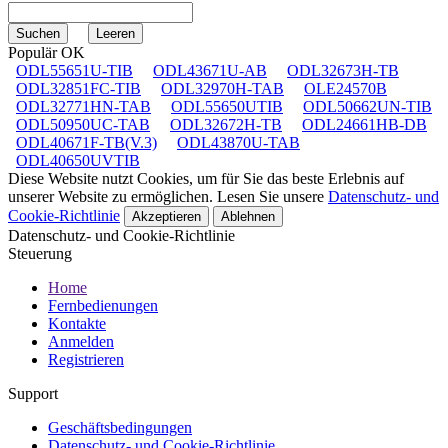
Populär OK
ODL55651U-TIB
ODL43671U-AB
ODL32673H-TB
ODL32851FC-TIB
ODL32970H-TAB
OLE24570B
ODL32771HN-TAB
ODL55650UTIB
ODL50662UN-TIB
ODL50950UC-TAB
ODL32672H-TB
ODL24661HB-DB
ODL40671F-TB(V.3)
ODL43870U-TAB
ODL40650UVTIB
Diese Website nutzt Cookies, um für Sie das beste Erlebnis auf
unserer Website zu ermöglichen. Lesen Sie unsere
Datenschutz- und
Cookie-Richtlinie
Akzeptieren
Ablehnen
Datenschutz- und Cookie-Richtlinie
Steuerung
Home
Fernbedienungen
Kontakte
Anmelden
Registrieren
Support
Geschäftsbedingungen
Datenschutz- und Cookie-Richtlinie