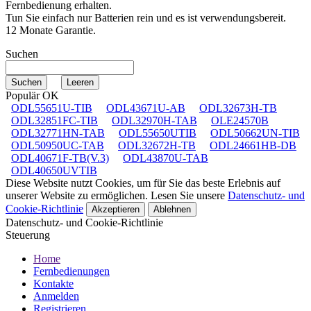
Fernbedienung erhalten.
Tun Sie einfach nur Batterien rein und es ist verwendungsbereit.
12 Monate Garantie.
Suchen
Populär OK
ODL55651U-TIB
ODL43671U-AB
ODL32673H-TB
ODL32851FC-TIB
ODL32970H-TAB
OLE24570B
ODL32771HN-TAB
ODL55650UTIB
ODL50662UN-TIB
ODL50950UC-TAB
ODL32672H-TB
ODL24661HB-DB
ODL40671F-TB(V.3)
ODL43870U-TAB
ODL40650UVTIB
Diese Website nutzt Cookies, um für Sie das beste Erlebnis auf
unserer Website zu ermöglichen. Lesen Sie unsere
Datenschutz- und
Cookie-Richtlinie
Akzeptieren
Ablehnen
Datenschutz- und Cookie-Richtlinie
Steuerung
Home
Fernbedienungen
Kontakte
Anmelden
Registrieren