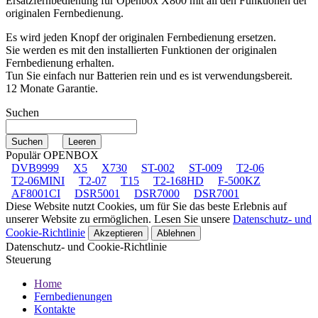
Ersatzfernbedienung für
Openbox X800
mit all den Funktionen der
originalen Fernbedienung.
Es wird jeden Knopf der originalen Fernbedienung ersetzen.
Sie werden es mit den installierten Funktionen der originalen
Fernbedienung erhalten.
Tun Sie einfach nur Batterien rein und es ist verwendungsbereit.
12 Monate Garantie.
Suchen
Populär OPENBOX
DVB9999
X5
X730
ST-002
ST-009
T2-06
T2-06MINI
T2-07
T15
T2-168HD
F-500KZ
AF8001CI
DSR5001
DSR7000
DSR7001
Diese Website nutzt Cookies, um für Sie das beste Erlebnis auf
unserer Website zu ermöglichen. Lesen Sie unsere
Datenschutz- und
Cookie-Richtlinie
Akzeptieren
Ablehnen
Datenschutz- und Cookie-Richtlinie
Steuerung
Home
Fernbedienungen
Kontakte