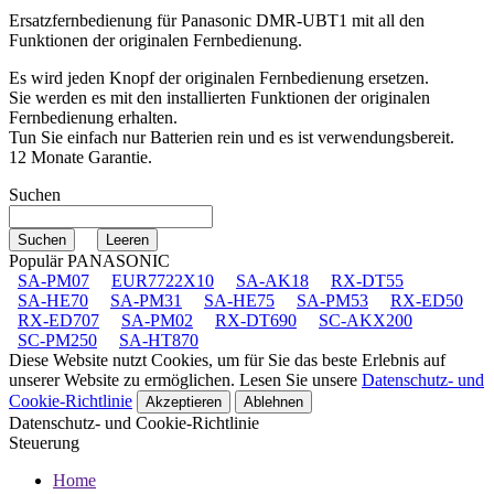
Ersatzfernbedienung für
Panasonic DMR-UBT1
mit all den
Funktionen der originalen Fernbedienung.
Es wird jeden Knopf der originalen Fernbedienung ersetzen.
Sie werden es mit den installierten Funktionen der originalen
Fernbedienung erhalten.
Tun Sie einfach nur Batterien rein und es ist verwendungsbereit.
12 Monate Garantie.
Suchen
Populär PANASONIC
SA-PM07
EUR7722X10
SA-AK18
RX-DT55
SA-HE70
SA-PM31
SA-HE75
SA-PM53
RX-ED50
RX-ED707
SA-PM02
RX-DT690
SC-AKX200
SC-PM250
SA-HT870
Diese Website nutzt Cookies, um für Sie das beste Erlebnis auf
unserer Website zu ermöglichen. Lesen Sie unsere
Datenschutz- und
Cookie-Richtlinie
Akzeptieren
Ablehnen
Datenschutz- und Cookie-Richtlinie
Steuerung
Home