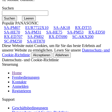
Suchen
Populär PANASONIC
SA-PM07
EUR7722X10
SA-AK18
RX-DT55
SA-HE70
SA-PM31
SA-HE75
SA-PM53
RX-ED50
RX-ED707
SA-PM02
RX-DT690
SC-AKX200
SC-PM250
SA-HT870
Diese Website nutzt Cookies, um für Sie das beste Erlebnis auf
unserer Website zu ermöglichen. Lesen Sie unsere
Datenschutz- und
Cookie-Richtlinie
Akzeptieren
Ablehnen
Datenschutz- und Cookie-Richtlinie
Steuerung
Home
Fernbedienungen
Kontakte
Anmelden
Registrieren
Support
Geschäftsbedingungen