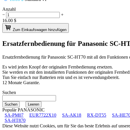
Anzahl
−
+
16.00
$
Zum Einkaufswagen hinzufügen
Ersatzfernbedienung für
Panasonic SC-H
Ersatzfernbedienung für
Panasonic SC-HT70
mit all den Funktionen 
Es wird jeden Knopf der originalen Fernbedienung ersetzen.
Sie werden es mit den installierten Funktionen der originalen Fernbed
Tun Sie einfach nur Batterien rein und es ist verwendungsbereit.
12 Monate Garantie.
Suchen
Populär PANASONIC
SA-PM07
EUR7722X10
SA-AK18
RX-DT55
SA-HE7
SA-HT870
Diese Website nutzt Cookies, um für Sie das beste Erlebnis auf unse