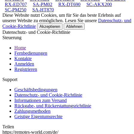
RX-ED707
SA-PM02
RX-DT690
SC-AKX200
SC-PM250
SA-HT870
Diese Website nutzt Cookies, um für Sie das beste Erlebnis auf
unserer Website zu ermöglichen. Lesen Sie unsere
Datenschutz- und
Cookie-Richtlinie
Akzeptieren
Ablehnen
Datenschutz- und Cookie-Richtlinie
Steuerung
Home
Fernbedienungen
Kontakte
Anmelden
Registrieren
Support
Geschäftsbedingungen
Datenschutz- und Cookie-Richtlinie
Informationen zum Versand
Rückgabe- und Rückerstattungsrichtlinie
Zahlungsmethoden
Geistige Eigentumsrechte
Teilen
https://remotes-world.com/de/