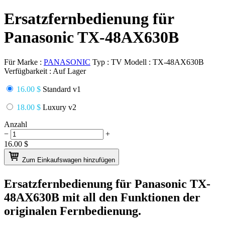
Ersatzfernbedienung für
Panasonic TX-48AX630B
Für Marke :
PANASONIC
Typ :
TV
Modell :
TX-48AX630B
Verfügbarkeit :
Auf Lager
16.00 $
Standard v1
18.00 $
Luxury v2
Anzahl
−
+
16.00
$
Zum Einkaufswagen hinzufügen
Ersatzfernbedienung für
Panasonic TX-
48AX630B
mit all den Funktionen der
originalen Fernbedienung.