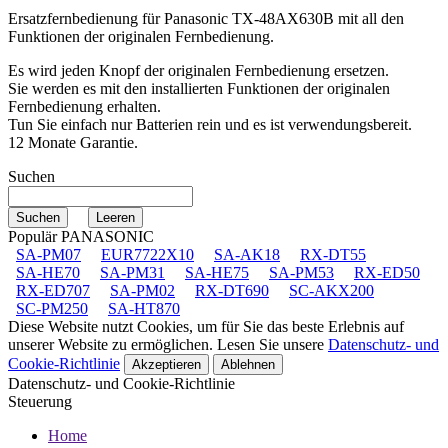
Ersatzfernbedienung für
Panasonic TX-48AX630B
mit all den
Funktionen der originalen Fernbedienung.
Es wird jeden Knopf der originalen Fernbedienung ersetzen.
Sie werden es mit den installierten Funktionen der originalen
Fernbedienung erhalten.
Tun Sie einfach nur Batterien rein und es ist verwendungsbereit.
12 Monate Garantie.
Suchen
Populär PANASONIC
SA-PM07
EUR7722X10
SA-AK18
RX-DT55
SA-HE70
SA-PM31
SA-HE75
SA-PM53
RX-ED50
RX-ED707
SA-PM02
RX-DT690
SC-AKX200
SC-PM250
SA-HT870
Diese Website nutzt Cookies, um für Sie das beste Erlebnis auf
unserer Website zu ermöglichen. Lesen Sie unsere
Datenschutz- und
Cookie-Richtlinie
Akzeptieren
Ablehnen
Datenschutz- und Cookie-Richtlinie
Steuerung
Home