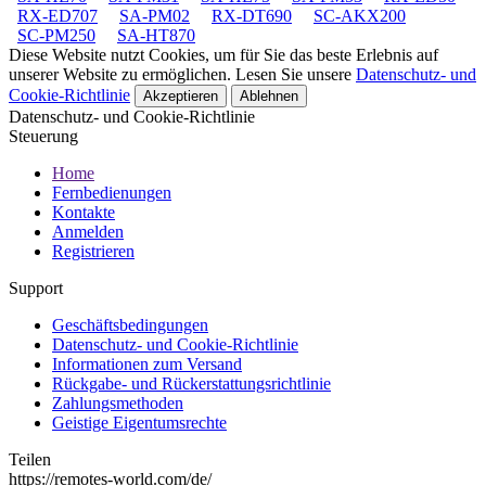
RX-ED707
SA-PM02
RX-DT690
SC-AKX200
SC-PM250
SA-HT870
Diese Website nutzt Cookies, um für Sie das beste Erlebnis auf
unserer Website zu ermöglichen. Lesen Sie unsere
Datenschutz- und
Cookie-Richtlinie
Akzeptieren
Ablehnen
Datenschutz- und Cookie-Richtlinie
Steuerung
Home
Fernbedienungen
Kontakte
Anmelden
Registrieren
Support
Geschäftsbedingungen
Datenschutz- und Cookie-Richtlinie
Informationen zum Versand
Rückgabe- und Rückerstattungsrichtlinie
Zahlungsmethoden
Geistige Eigentumsrechte
Teilen
https://remotes-world.com/de/