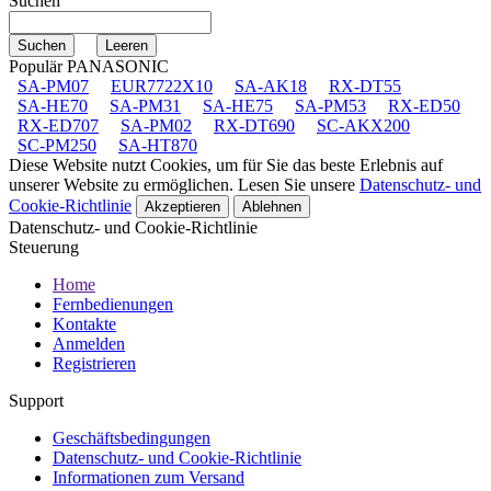
Suchen
Populär PANASONIC
SA-PM07
EUR7722X10
SA-AK18
RX-DT55
SA-HE70
SA-PM31
SA-HE75
SA-PM53
RX-ED50
RX-ED707
SA-PM02
RX-DT690
SC-AKX200
SC-PM250
SA-HT870
Diese Website nutzt Cookies, um für Sie das beste Erlebnis auf
unserer Website zu ermöglichen. Lesen Sie unsere
Datenschutz- und
Cookie-Richtlinie
Akzeptieren
Ablehnen
Datenschutz- und Cookie-Richtlinie
Steuerung
Home
Fernbedienungen
Kontakte
Anmelden
Registrieren
Support
Geschäftsbedingungen
Datenschutz- und Cookie-Richtlinie
Informationen zum Versand