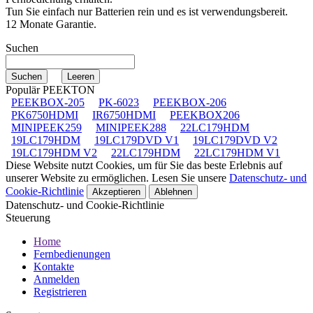
Tun Sie einfach nur Batterien rein und es ist verwendungsbereit.
12 Monate Garantie.
Suchen
Populär PEEKTON
PEEKBOX-205
PK-6023
PEEKBOX-206
PK6750HDMI
IR6750HDMI
PEEKBOX206
MINIPEEK259
MINIPEEK288
22LC179HDM
19LC179HDM
19LC179DVD V1
19LC179DVD V2
19LC179HDM V2
22LC179HDM
22LC179HDM V1
Diese Website nutzt Cookies, um für Sie das beste Erlebnis auf
unserer Website zu ermöglichen. Lesen Sie unsere
Datenschutz- und
Cookie-Richtlinie
Akzeptieren
Ablehnen
Datenschutz- und Cookie-Richtlinie
Steuerung
Home
Fernbedienungen
Kontakte
Anmelden
Registrieren