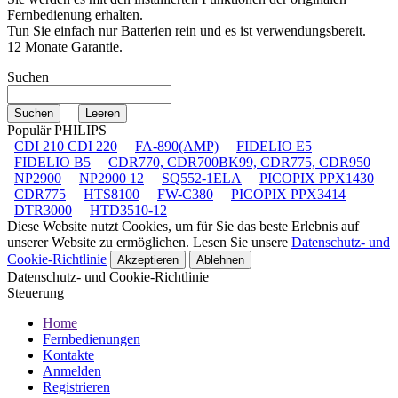
Fernbedienung erhalten.
Tun Sie einfach nur Batterien rein und es ist verwendungsbereit.
12 Monate Garantie.
Suchen
Populär PHILIPS
CDI 210 CDI 220
FA-890(AMP)
FIDELIO E5
FIDELIO B5
CDR770, CDR700BK99, CDR775, CDR950
NP2900
NP2900 12
SQ552-1ELA
PICOPIX PPX1430
CDR775
HTS8100
FW-C380
PICOPIX PPX3414
DTR3000
HTD3510-12
Diese Website nutzt Cookies, um für Sie das beste Erlebnis auf
unserer Website zu ermöglichen. Lesen Sie unsere
Datenschutz- und
Cookie-Richtlinie
Akzeptieren
Ablehnen
Datenschutz- und Cookie-Richtlinie
Steuerung
Home
Fernbedienungen
Kontakte
Anmelden
Registrieren