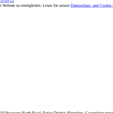
3510-12
rer Website zu ermöglichen. Lesen Sie unsere
Datenschutz- und Cookie-R
019 Huaqiang North Road, Futian District, Shenzhen, Guangdong prov