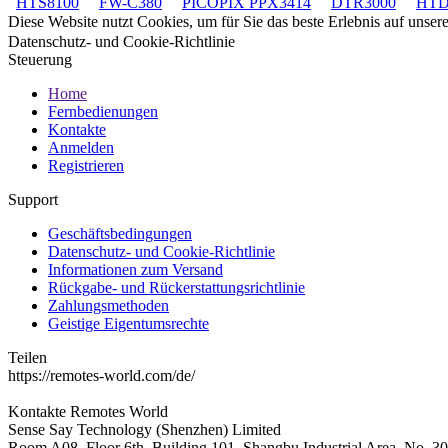
HTS8100
FW-C380
PICOPIX PPX3414
DTR3000
HTD
Diese Website nutzt Cookies, um für Sie das beste Erlebnis auf unse
Datenschutz- und Cookie-Richtlinie
Steuerung
Home
Fernbedienungen
Kontakte
Anmelden
Registrieren
Support
Geschäftsbedingungen
Datenschutz- und Cookie-Richtlinie
Informationen zum Versand
Rückgabe- und Rückerstattungsrichtlinie
Zahlungsmethoden
Geistige Eigentumsrechte
Teilen
https://remotes-world.com/de/
Kontakte
Remotes World
Sense Say Technology (Shenzhen) Limited
Room A08, Floor 6th, Building 101, Shangbu Industrial Area, No. 3