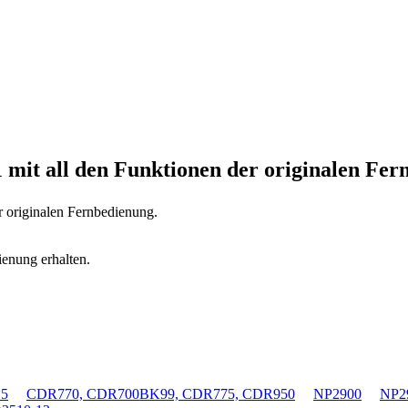
1
mit all den Funktionen der originalen Fer
r originalen Fernbedienung.
ienung erhalten.
B5
CDR770, CDR700BK99, CDR775, CDR950
NP2900
NP2