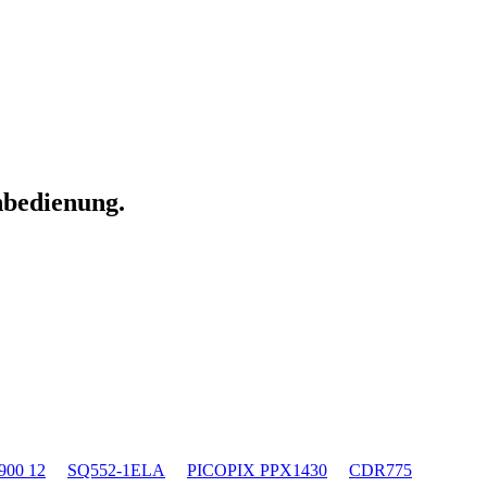
nbedienung.
900 12
SQ552-1ELA
PICOPIX PPX1430
CDR775