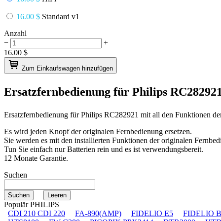
16.00 $
Standard v1
Anzahl
−
+
16.00
$
Zum Einkaufswagen hinzufügen
Ersatzfernbedienung für
Philips RC28292
Ersatzfernbedienung für
Philips RC282921
mit all den Funktionen de
Es wird jeden Knopf der originalen Fernbedienung ersetzen.
Sie werden es mit den installierten Funktionen der originalen Fernbed
Tun Sie einfach nur Batterien rein und es ist verwendungsbereit.
12 Monate Garantie.
Suchen
Populär PHILIPS
CDI 210 CDI 220
FA-890(AMP)
FIDELIO E5
FIDELIO 