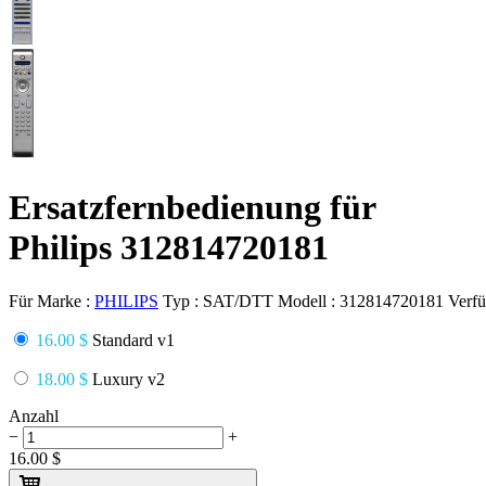
Ersatzfernbedienung für
Philips 312814720181
Für Marke :
PHILIPS
Typ :
SAT/DTT
Modell :
312814720181
Verfü
16.00 $
Standard v1
18.00 $
Luxury v2
Anzahl
−
+
16.00
$