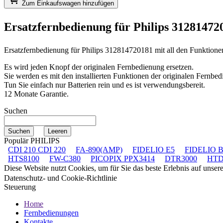
Zum Einkaufswagen hinzufügen
Ersatzfernbedienung für
Philips 3128147
Ersatzfernbedienung für
Philips 312814720181
mit all den Funktione
Es wird jeden Knopf der originalen Fernbedienung ersetzen.
Sie werden es mit den installierten Funktionen der originalen Fernbed
Tun Sie einfach nur Batterien rein und es ist verwendungsbereit.
12 Monate Garantie.
Suchen
Populär PHILIPS
CDI 210 CDI 220
FA-890(AMP)
FIDELIO E5
FIDELIO 
HTS8100
FW-C380
PICOPIX PPX3414
DTR3000
HTD
Diese Website nutzt Cookies, um für Sie das beste Erlebnis auf unse
Datenschutz- und Cookie-Richtlinie
Steuerung
Home
Fernbedienungen
Kontakte