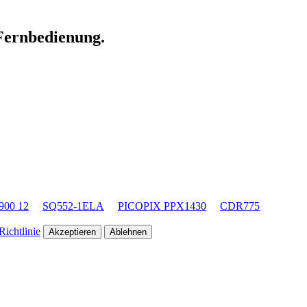
 Fernbedienung.
900 12
SQ552-1ELA
PICOPIX PPX1430
CDR775
ichtlinie
Akzeptieren
Ablehnen