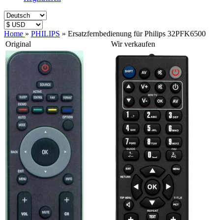
Home
»
PHILIPS
»
Ersatzfernbedienung für Philips 32PFK6500
Original
Wir verkaufen