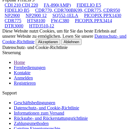
CDI 210 CDI 220
FA-890(AMP)
FIDELIO E5
FIDELIO B5
CDR770, CDR700BK99, CDR775, CDR950
NP2900
NP2900 12
SQ552-1ELA
PICOPIX PPX1430
CDR775
HTS8100
FW-C380
PICOPIX PPX3414
DTR3000
HTD3510-12
Diese Website nutzt Cookies, um für Sie das beste Erlebnis auf
unserer Website zu ermöglichen. Lesen Sie unsere
Datenschutz- und
Cookie-Richtlinie
Akzeptieren
Ablehnen
Datenschutz- und Cookie-Richtlinie
Steuerung
Home
Fernbedienungen
Kontakte
Anmelden
Registrieren
Support
Geschäftsbedingungen
Datenschutz- und Cookie-Richtlinie
Informationen zum Versand
Rückgabe- und Rückerstattungsrichtlinie
Zahlungsmethoden
Geistige Eigentumsrechte