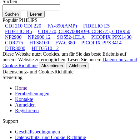
Suchen
Populär PHILIPS
CDI 210 CDI 220
FA-890(AMP)
FIDELIO E5
FIDELIO B5
CDR770, CDR700BK99, CDR775, CDR950
NP2900
NP2900 12
SQ552-1ELA
PICOPIX PPX1430
CDR775
HTS8100
FW-C380
PICOPIX PPX3414
DTR3000
HTD3510-12
Diese Website nutzt Cookies, um für Sie das beste Erlebnis auf
unserer Website zu ermöglichen. Lesen Sie unsere
Datenschutz- und
Cookie-Richtlinie
Akzeptieren
Ablehnen
Datenschutz- und Cookie-Richtlinie
Steuerung
Home
Fernbedienungen
Kontakte
Anmelden
Registrieren
Support
Geschäftsbedingungen
Datenschutz- und Cookie-Richtlinie