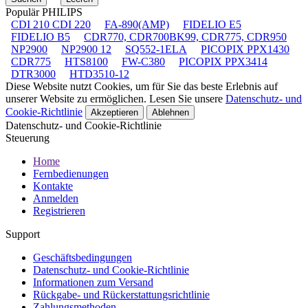
Populär PHILIPS
CDI 210 CDI 220
FA-890(AMP)
FIDELIO E5
FIDELIO B5
CDR770, CDR700BK99, CDR775, CDR950
NP2900
NP2900 12
SQ552-1ELA
PICOPIX PPX1430
CDR775
HTS8100
FW-C380
PICOPIX PPX3414
DTR3000
HTD3510-12
Diese Website nutzt Cookies, um für Sie das beste Erlebnis auf
unserer Website zu ermöglichen. Lesen Sie unsere
Datenschutz- und
Cookie-Richtlinie
Akzeptieren
Ablehnen
Datenschutz- und Cookie-Richtlinie
Steuerung
Home
Fernbedienungen
Kontakte
Anmelden
Registrieren
Support
Geschäftsbedingungen
Datenschutz- und Cookie-Richtlinie
Informationen zum Versand
Rückgabe- und Rückerstattungsrichtlinie
Zahlungsmethoden