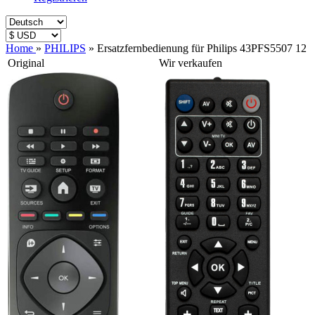
Home
»
PHILIPS
»
Ersatzfernbedienung für Philips 43PFS5507 12
Original
Wir verkaufen