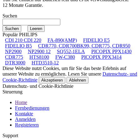
12 Monate Garantie.
Suchen
Populär PHILIPS
CDI 210 CDI 220
FA-890(AMP)
FIDELIO E5
FIDELIO B5
CDR770, CDR700BK99, CDR775, CDR950
NP2900
NP2900 12
SQ552-1ELA
PICOPIX PPX1430
CDR775
HTS8100
FW-C380
PICOPIX PPX3414
DTR3000
HTD3510-12
Diese Website nutzt Cookies, um für Sie das beste Erlebnis auf
unserer Website zu ermöglichen. Lesen Sie unsere
Datenschutz- und
Cookie-Richtlinie
Akzeptieren
Ablehnen
Datenschutz- und Cookie-Richtlinie
Steuerung
Home
Fernbedienungen
Kontakte
Anmelden
Registrieren
Support