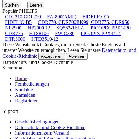
Populär PHILIPS
CDI 210 CDI 220
FA-890(AMP)
FIDELIO E5
FIDELIO B5
CDR770, CDR700BK99, CDR775, CDR950
NP2900
NP2900 12
SQ552-1ELA
PICOPIX PPX1430
CDR775
HTS8100
FW-C380
PICOPIX PPX3414
DTR3000
HTD3510-12
Diese Website nutzt Cookies, um für Sie das beste Erlebnis auf
unserer Website zu ermöglichen. Lesen Sie unsere
Datenschutz- und
Cookie-Richtlinie
Akzeptieren
Ablehnen
Datenschutz- und Cookie-Richtlinie
Steuerung
Home
Fernbedienungen
Kontakte
Anmelden
Registrieren
Support
Geschäftsbedingungen
Datenschutz- und Cookie-Richtlinie
Informationen zum Versand
Rückgabe- und Rückerstattungsrichtlinie