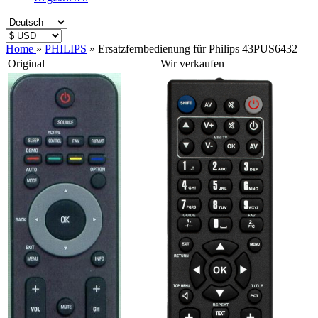
Home
»
PHILIPS
»
Ersatzfernbedienung für Philips 43PUS6432
Original
Wir verkaufen