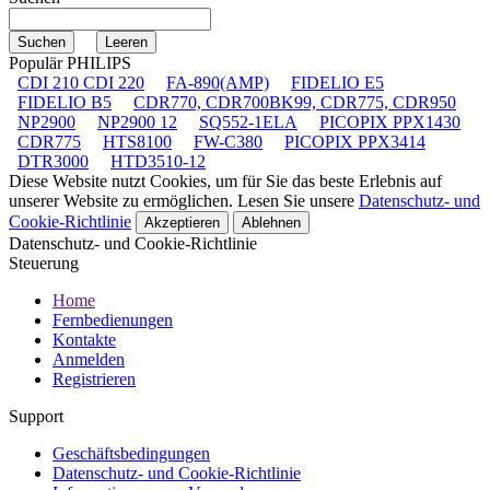
Populär PHILIPS
CDI 210 CDI 220
FA-890(AMP)
FIDELIO E5
FIDELIO B5
CDR770, CDR700BK99, CDR775, CDR950
NP2900
NP2900 12
SQ552-1ELA
PICOPIX PPX1430
CDR775
HTS8100
FW-C380
PICOPIX PPX3414
DTR3000
HTD3510-12
Diese Website nutzt Cookies, um für Sie das beste Erlebnis auf
unserer Website zu ermöglichen. Lesen Sie unsere
Datenschutz- und
Cookie-Richtlinie
Akzeptieren
Ablehnen
Datenschutz- und Cookie-Richtlinie
Steuerung
Home
Fernbedienungen
Kontakte
Anmelden
Registrieren
Support
Geschäftsbedingungen
Datenschutz- und Cookie-Richtlinie