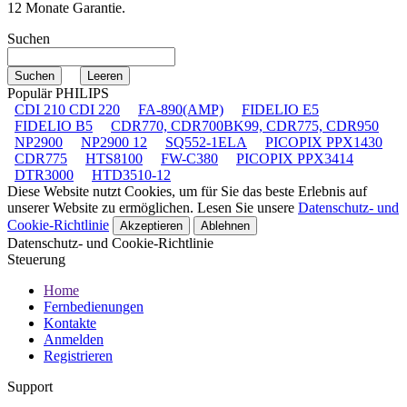
12 Monate Garantie.
Suchen
Populär PHILIPS
CDI 210 CDI 220
FA-890(AMP)
FIDELIO E5
FIDELIO B5
CDR770, CDR700BK99, CDR775, CDR950
NP2900
NP2900 12
SQ552-1ELA
PICOPIX PPX1430
CDR775
HTS8100
FW-C380
PICOPIX PPX3414
DTR3000
HTD3510-12
Diese Website nutzt Cookies, um für Sie das beste Erlebnis auf
unserer Website zu ermöglichen. Lesen Sie unsere
Datenschutz- und
Cookie-Richtlinie
Akzeptieren
Ablehnen
Datenschutz- und Cookie-Richtlinie
Steuerung
Home
Fernbedienungen
Kontakte
Anmelden
Registrieren
Support