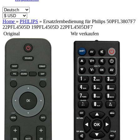
Home
»
PHILIPS
»
Ersatzfernbedienung für Philips 50PFL3807F7
22PFL4505D 19PFL4505D 22PFL4505DF7
Original
Wir verkaufen