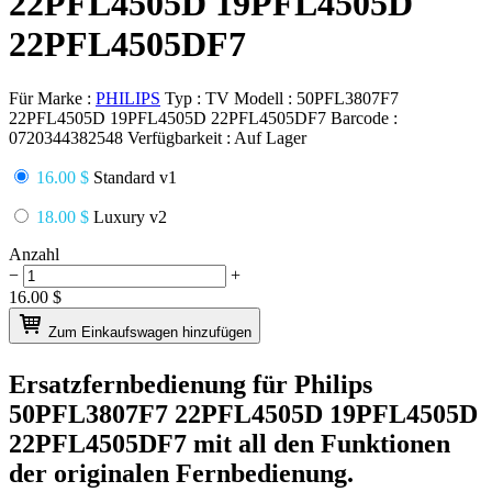
22PFL4505D 19PFL4505D
22PFL4505DF7
Für Marke :
PHILIPS
Typ :
TV
Modell :
50PFL3807F7
22PFL4505D 19PFL4505D 22PFL4505DF7
Barcode :
0720344382548
Verfügbarkeit :
Auf Lager
16.00 $
Standard v1
18.00 $
Luxury v2
Anzahl
−
+
16.00
$
Zum Einkaufswagen hinzufügen
Ersatzfernbedienung für
Philips
50PFL3807F7 22PFL4505D 19PFL4505D
22PFL4505DF7
mit all den Funktionen
der originalen Fernbedienung.