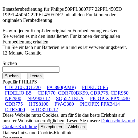
Ersatzfernbedienung für
Philips 50PFL3807F7 22PFL4505D
19PFL4505D 22PFL4505DF7
mit all den Funktionen der
originalen Fernbedienung.
Es wird jeden Knopf der originalen Fernbedienung ersetzen.
Sie werden es mit den installierten Funktionen der originalen
Fernbedienung erhalten.
Tun Sie einfach nur Batterien rein und es ist verwendungsbereit.
12 Monate Garantie.
Suchen
Populär PHILIPS
CDI 210 CDI 220
FA-890(AMP)
FIDELIO E5
FIDELIO B5
CDR770, CDR700BK99, CDR775, CDR950
NP2900
NP2900 12
SQ552-1ELA
PICOPIX PPX1430
CDR775
HTS8100
FW-C380
PICOPIX PPX3414
DTR3000
HTD3510-12
Diese Website nutzt Cookies, um für Sie das beste Erlebnis auf
unserer Website zu ermöglichen. Lesen Sie unsere
Datenschutz- und
Cookie-Richtlinie
Akzeptieren
Ablehnen
Datenschutz- und Cookie-Richtlinie