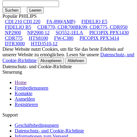
Populär PHILIPS
CDI 210 CDI 220
FA-890(AMP)
FIDELIO E5
FIDELIO B5
CDR770, CDR700BK99, CDR775, CDR950
NP2900
NP2900 12
SQ552-1ELA
PICOPIX PPX1430
CDR775
HTS8100
FW-C380
PICOPIX PPX3414
DTR3000
HTD3510-12
Diese Website nutzt Cookies, um für Sie das beste Erlebnis auf
unserer Website zu ermöglichen. Lesen Sie unsere
Datenschutz- und
Cookie-Richtlinie
Akzeptieren
Ablehnen
Datenschutz- und Cookie-Richtlinie
Steuerung
Home
Fernbedienungen
Kontakte
Anmelden
Registrieren
Support
Geschäftsbedingungen
Datenschutz- und Cookie-Richtlinie
Informationen zum Versand