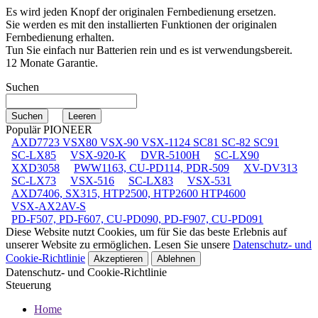
Es wird jeden Knopf der originalen Fernbedienung ersetzen.
Sie werden es mit den installierten Funktionen der originalen
Fernbedienung erhalten.
Tun Sie einfach nur Batterien rein und es ist verwendungsbereit.
12 Monate Garantie.
Suchen
Populär PIONEER
AXD7723 VSX80 VSX-90 VSX-1124 SC81 SC-82 SC91
SC-LX85
VSX-920-K
DVR-5100H
SC-LX90
XXD3058
PWW1163, CU-PD114, PDR-509
XV-DV313
SC-LX73
VSX-516
SC-LX83
VSX-531
AXD7406, SX315, HTP2500, HTP2600 HTP4600
VSX-AX2AV-S
PD-F507, PD-F607, CU-PD090, PD-F907, CU-PD091
Diese Website nutzt Cookies, um für Sie das beste Erlebnis auf
unserer Website zu ermöglichen. Lesen Sie unsere
Datenschutz- und
Cookie-Richtlinie
Akzeptieren
Ablehnen
Datenschutz- und Cookie-Richtlinie
Steuerung
Home