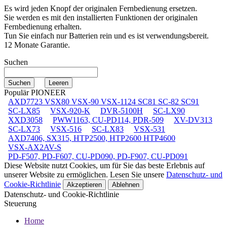
Es wird jeden Knopf der originalen Fernbedienung ersetzen.
Sie werden es mit den installierten Funktionen der originalen
Fernbedienung erhalten.
Tun Sie einfach nur Batterien rein und es ist verwendungsbereit.
12 Monate Garantie.
Suchen
Populär PIONEER
AXD7723 VSX80 VSX-90 VSX-1124 SC81 SC-82 SC91
SC-LX85
VSX-920-K
DVR-5100H
SC-LX90
XXD3058
PWW1163, CU-PD114, PDR-509
XV-DV313
SC-LX73
VSX-516
SC-LX83
VSX-531
AXD7406, SX315, HTP2500, HTP2600 HTP4600
VSX-AX2AV-S
PD-F507, PD-F607, CU-PD090, PD-F907, CU-PD091
Diese Website nutzt Cookies, um für Sie das beste Erlebnis auf
unserer Website zu ermöglichen. Lesen Sie unsere
Datenschutz- und
Cookie-Richtlinie
Akzeptieren
Ablehnen
Datenschutz- und Cookie-Richtlinie
Steuerung
Home