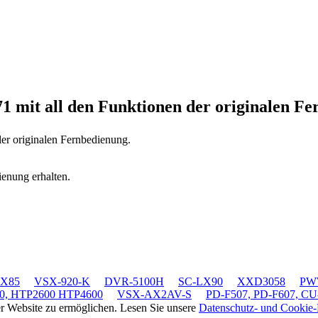
71
mit all den Funktionen der originalen F
der originalen Fernbedienung.
ienung erhalten.
LX85
VSX-920-K
DVR-5100H
SC-LX90
XXD3058
PWW
0, HTP2600 HTP4600
VSX-AX2AV-S
PD-F507, PD-F607, CU
rer Website zu ermöglichen. Lesen Sie unsere
Datenschutz- und Cookie-R