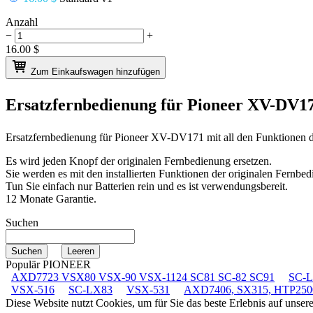
Anzahl
−
+
16.00
$
Zum Einkaufswagen hinzufügen
Ersatzfernbedienung für
Pioneer XV-DV1
Ersatzfernbedienung für
Pioneer XV-DV171
mit all den Funktionen 
Es wird jeden Knopf der originalen Fernbedienung ersetzen.
Sie werden es mit den installierten Funktionen der originalen Fernbed
Tun Sie einfach nur Batterien rein und es ist verwendungsbereit.
12 Monate Garantie.
Suchen
Populär PIONEER
AXD7723 VSX80 VSX-90 VSX-1124 SC81 SC-82 SC91
SC-
VSX-516
SC-LX83
VSX-531
AXD7406, SX315, HTP250
Diese Website nutzt Cookies, um für Sie das beste Erlebnis auf unse