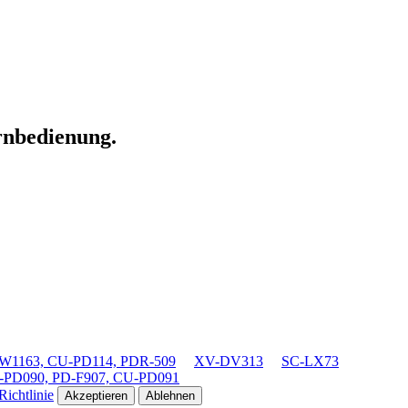
ernbedienung.
1163, CU-PD114, PDR-509
XV-DV313
SC-LX73
-PD090, PD-F907, CU-PD091
ichtlinie
Akzeptieren
Ablehnen