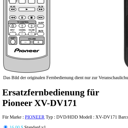
Das Bild der originalen Fernbedienung dient nur zur Veranschaulich
Ersatzfernbedienung für
Pioneer XV-DV171
Für Marke :
PIONEER
Typ :
DVD/HDD
Modell :
XV-DV171
Barc
16.00 $
Standard v1