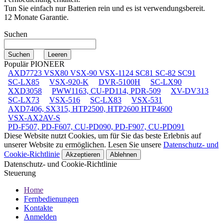
Tun Sie einfach nur Batterien rein und es ist verwendungsbereit.
12 Monate Garantie.
Suchen
Populär PIONEER
AXD7723 VSX80 VSX-90 VSX-1124 SC81 SC-82 SC91
SC-LX85
VSX-920-K
DVR-5100H
SC-LX90
XXD3058
PWW1163, CU-PD114, PDR-509
XV-DV313
SC-LX73
VSX-516
SC-LX83
VSX-531
AXD7406, SX315, HTP2500, HTP2600 HTP4600
VSX-AX2AV-S
PD-F507, PD-F607, CU-PD090, PD-F907, CU-PD091
Diese Website nutzt Cookies, um für Sie das beste Erlebnis auf
unserer Website zu ermöglichen. Lesen Sie unsere
Datenschutz- und
Cookie-Richtlinie
Akzeptieren
Ablehnen
Datenschutz- und Cookie-Richtlinie
Steuerung
Home
Fernbedienungen
Kontakte
Anmelden