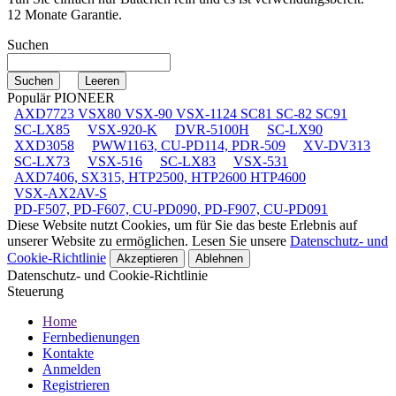
12 Monate Garantie.
Suchen
Populär PIONEER
AXD7723 VSX80 VSX-90 VSX-1124 SC81 SC-82 SC91
SC-LX85
VSX-920-K
DVR-5100H
SC-LX90
XXD3058
PWW1163, CU-PD114, PDR-509
XV-DV313
SC-LX73
VSX-516
SC-LX83
VSX-531
AXD7406, SX315, HTP2500, HTP2600 HTP4600
VSX-AX2AV-S
PD-F507, PD-F607, CU-PD090, PD-F907, CU-PD091
Diese Website nutzt Cookies, um für Sie das beste Erlebnis auf
unserer Website zu ermöglichen. Lesen Sie unsere
Datenschutz- und
Cookie-Richtlinie
Akzeptieren
Ablehnen
Datenschutz- und Cookie-Richtlinie
Steuerung
Home
Fernbedienungen
Kontakte
Anmelden
Registrieren