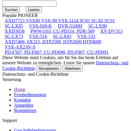
Populär PIONEER
AXD7723 VSX80 VSX-90 VSX-1124 SC81 SC-82 SC91
SC-LX85
VSX-920-K
DVR-5100H
SC-LX90
XXD3058
PWW1163, CU-PD114, PDR-509
XV-DV313
SC-LX73
VSX-516
SC-LX83
VSX-531
AXD7406, SX315, HTP2500, HTP2600 HTP4600
VSX-AX2AV-S
PD-F507, PD-F607, CU-PD090, PD-F907, CU-PD091
Diese Website nutzt Cookies, um für Sie das beste Erlebnis auf
unserer Website zu ermöglichen. Lesen Sie unsere
Datenschutz- und
Cookie-Richtlinie
Akzeptieren
Ablehnen
Datenschutz- und Cookie-Richtlinie
Steuerung
Home
Fernbedienungen
Kontakte
Anmelden
Registrieren
Support
Geschäftsbedingungen