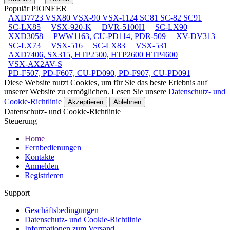
Populär PIONEER
AXD7723 VSX80 VSX-90 VSX-1124 SC81 SC-82 SC91
SC-LX85
VSX-920-K
DVR-5100H
SC-LX90
XXD3058
PWW1163, CU-PD114, PDR-509
XV-DV313
SC-LX73
VSX-516
SC-LX83
VSX-531
AXD7406, SX315, HTP2500, HTP2600 HTP4600
VSX-AX2AV-S
PD-F507, PD-F607, CU-PD090, PD-F907, CU-PD091
Diese Website nutzt Cookies, um für Sie das beste Erlebnis auf
unserer Website zu ermöglichen. Lesen Sie unsere
Datenschutz- und
Cookie-Richtlinie
Akzeptieren
Ablehnen
Datenschutz- und Cookie-Richtlinie
Steuerung
Home
Fernbedienungen
Kontakte
Anmelden
Registrieren
Support
Geschäftsbedingungen
Datenschutz- und Cookie-Richtlinie
Informationen zum Versand