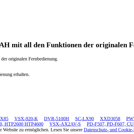
9AH
mit all den Funktionen der originalen 
n der originalen Fernbedienung.
ienung erhalten.
LX85
VSX-920-K
DVR-5100H
SC-LX90
XXD3058
PWW
0, HTP2600 HTP4600
VSX-AX2AV-S
PD-F507, PD-F607, CU
rer Website zu ermöglichen. Lesen Sie unsere
Datenschutz- und Cookie-R