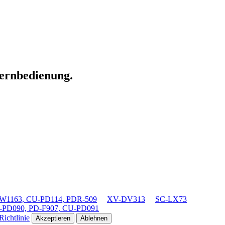
Fernbedienung.
1163, CU-PD114, PDR-509
XV-DV313
SC-LX73
-PD090, PD-F907, CU-PD091
ichtlinie
Akzeptieren
Ablehnen