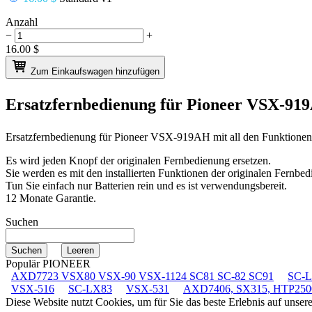
Anzahl
−
+
16.00
$
Zum Einkaufswagen hinzufügen
Ersatzfernbedienung für
Pioneer VSX-91
Ersatzfernbedienung für
Pioneer VSX-919AH
mit all den Funktione
Es wird jeden Knopf der originalen Fernbedienung ersetzen.
Sie werden es mit den installierten Funktionen der originalen Fernbed
Tun Sie einfach nur Batterien rein und es ist verwendungsbereit.
12 Monate Garantie.
Suchen
Populär PIONEER
AXD7723 VSX80 VSX-90 VSX-1124 SC81 SC-82 SC91
SC-
VSX-516
SC-LX83
VSX-531
AXD7406, SX315, HTP250
Diese Website nutzt Cookies, um für Sie das beste Erlebnis auf unse