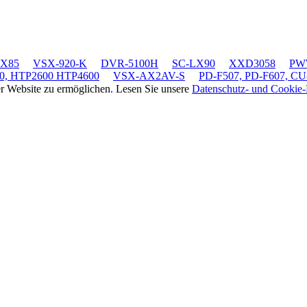
LX85
VSX-920-K
DVR-5100H
SC-LX90
XXD3058
PWW
0, HTP2600 HTP4600
VSX-AX2AV-S
PD-F507, PD-F607, CU
rer Website zu ermöglichen. Lesen Sie unsere
Datenschutz- und Cookie-R