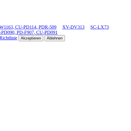
1163, CU-PD114, PDR-509
XV-DV313
SC-LX73
-PD090, PD-F907, CU-PD091
ichtlinie
Akzeptieren
Ablehnen