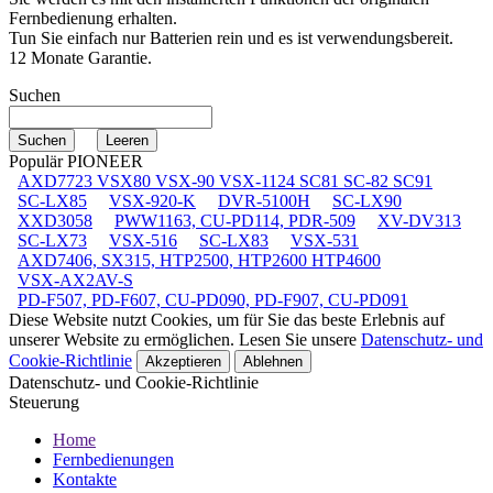
Fernbedienung erhalten.
Tun Sie einfach nur Batterien rein und es ist verwendungsbereit.
12 Monate Garantie.
Suchen
Populär PIONEER
AXD7723 VSX80 VSX-90 VSX-1124 SC81 SC-82 SC91
SC-LX85
VSX-920-K
DVR-5100H
SC-LX90
XXD3058
PWW1163, CU-PD114, PDR-509
XV-DV313
SC-LX73
VSX-516
SC-LX83
VSX-531
AXD7406, SX315, HTP2500, HTP2600 HTP4600
VSX-AX2AV-S
PD-F507, PD-F607, CU-PD090, PD-F907, CU-PD091
Diese Website nutzt Cookies, um für Sie das beste Erlebnis auf
unserer Website zu ermöglichen. Lesen Sie unsere
Datenschutz- und
Cookie-Richtlinie
Akzeptieren
Ablehnen
Datenschutz- und Cookie-Richtlinie
Steuerung
Home
Fernbedienungen
Kontakte