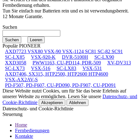
Fernbedienung erhalten.
Tun Sie einfach nur Batterien rein und es ist verwendungsbereit.
12 Monate Garantie.
Suchen
Populär PIONEER
AXD7723 VSX80 VSX-90 VSX-1124 SC81 SC-82 SC91
SC-LX85
VSX-920-K
DVR-5100H
SC-LX90
XXD3058
PWW1163, CU-PD114, PDR-509
XV-DV313
SC-LX73
VSX-516
SC-LX83
VSX-531
AXD7406, SX315, HTP2500, HTP2600 HTP4600
VSX-AX2AV-S
PD-F507, PD-F607, CU-PD090, PD-F907, CU-PD091
Diese Website nutzt Cookies, um für Sie das beste Erlebnis auf
unserer Website zu ermöglichen. Lesen Sie unsere
Datenschutz- und
Cookie-Richtlinie
Akzeptieren
Ablehnen
Datenschutz- und Cookie-Richtlinie
Steuerung
Home
Fernbedienungen
Kontakte