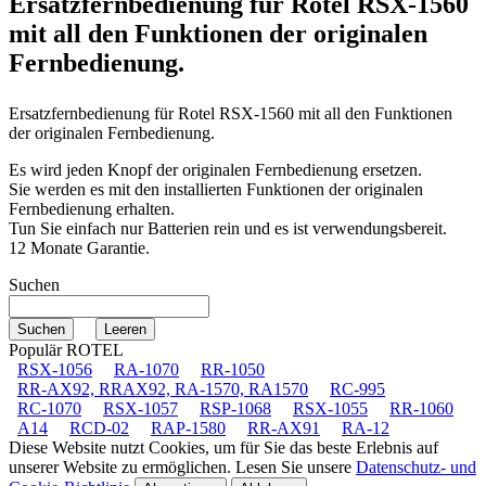
Ersatzfernbedienung für
Rotel RSX-1560
mit all den Funktionen der originalen
Fernbedienung.
Ersatzfernbedienung für
Rotel RSX-1560
mit all den Funktionen
der originalen Fernbedienung.
Es wird jeden Knopf der originalen Fernbedienung ersetzen.
Sie werden es mit den installierten Funktionen der originalen
Fernbedienung erhalten.
Tun Sie einfach nur Batterien rein und es ist verwendungsbereit.
12 Monate Garantie.
Suchen
Populär ROTEL
RSX-1056
RA-1070
RR-1050
RR-AX92, RRAX92, RA-1570, RA1570
RC-995
RC-1070
RSX-1057
RSP-1068
RSX-1055
RR-1060
A14
RCD-02
RAP-1580
RR-AX91
RA-12
Diese Website nutzt Cookies, um für Sie das beste Erlebnis auf
unserer Website zu ermöglichen. Lesen Sie unsere
Datenschutz- und