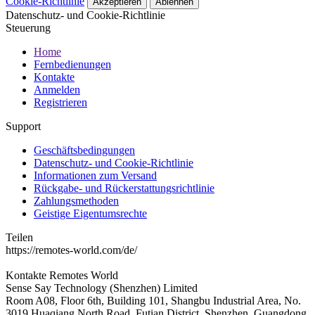
Cookie-Richtlinie
Akzeptieren
Ablehnen
Datenschutz- und Cookie-Richtlinie
Steuerung
Home
Fernbedienungen
Kontakte
Anmelden
Registrieren
Support
Geschäftsbedingungen
Datenschutz- und Cookie-Richtlinie
Informationen zum Versand
Rückgabe- und Rückerstattungsrichtlinie
Zahlungsmethoden
Geistige Eigentumsrechte
Teilen
https://remotes-world.com/de/
Kontakte
Remotes World
Sense Say Technology (Shenzhen) Limited
Room A08, Floor 6th, Building 101, Shangbu Industrial Area, No.
3019 Huaqiang North Road, Futian District, Shenzhen, Guangdong