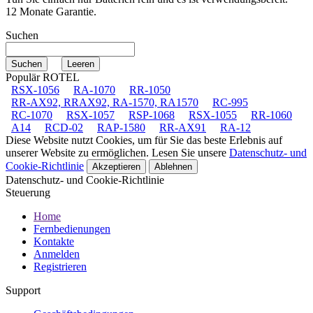
12 Monate Garantie.
Suchen
Populär ROTEL
RSX-1056
RA-1070
RR-1050
RR-AX92, RRAX92, RA-1570, RA1570
RC-995
RC-1070
RSX-1057
RSP-1068
RSX-1055
RR-1060
A14
RCD-02
RAP-1580
RR-AX91
RA-12
Diese Website nutzt Cookies, um für Sie das beste Erlebnis auf
unserer Website zu ermöglichen. Lesen Sie unsere
Datenschutz- und
Cookie-Richtlinie
Akzeptieren
Ablehnen
Datenschutz- und Cookie-Richtlinie
Steuerung
Home
Fernbedienungen
Kontakte
Anmelden
Registrieren
Support