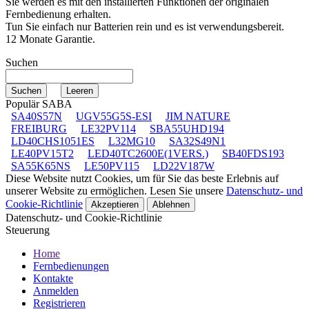
Sie werden es mit den installierten Funktionen der originalen
Fernbedienung erhalten.
Tun Sie einfach nur Batterien rein und es ist verwendungsbereit.
12 Monate Garantie.
Suchen
Populär SABA
SA40S57N
UGV55G5S-ESI
JIM NATURE
FREIBURG
LE32PV114
SBA55UHD194
LD40CHS1051ES
L32MG10
SA32S49N1
LE40PV15T2
LED40TC2600E(1VERS.)
SB40FDS193
SA55K65NS
LE50PV115
LD22V187W
Diese Website nutzt Cookies, um für Sie das beste Erlebnis auf
unserer Website zu ermöglichen. Lesen Sie unsere
Datenschutz- und
Cookie-Richtlinie
Akzeptieren
Ablehnen
Datenschutz- und Cookie-Richtlinie
Steuerung
Home
Fernbedienungen
Kontakte
Anmelden
Registrieren