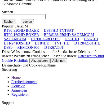
12 Monate Garantie.
Suchen
Populär SAGEM
RT90-320HD BOXER
DS87HD TNTSAT
RT90-160HD BOXER
BPRSI88-250HD SAGEMCOM
SAGEMCOM
DT90HD-BOXER
DS81HD
DS87HD
DTR94160S-HD
DT84HD
TNT+HD
DTR84250T-HD
DS86
REMCON905
DTR67250T
Diese Website nutzt Cookies, um für Sie das beste Erlebnis auf
unserer Website zu ermöglichen. Lesen Sie unsere
Datenschutz- und
Cookie-Richtlinie
Akzeptieren
Ablehnen
Datenschutz- und Cookie-Richtlinie
Steuerung
Home
Fernbedienungen
Kontakte
Anmelden
Registrieren
Support