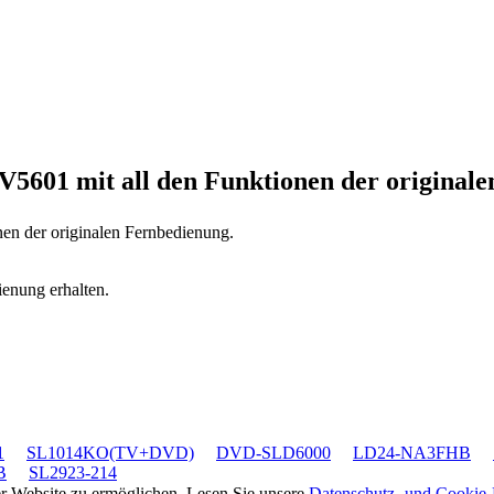
DV5601
mit all den Funktionen der original
nen der originalen Fernbedienung.
ienung erhalten.
1
SL1014KO(TV+DVD)
DVD-SLD6000
LD24-NA3FHB
B
SL2923-214
rer Website zu ermöglichen. Lesen Sie unsere
Datenschutz- und Cookie-R