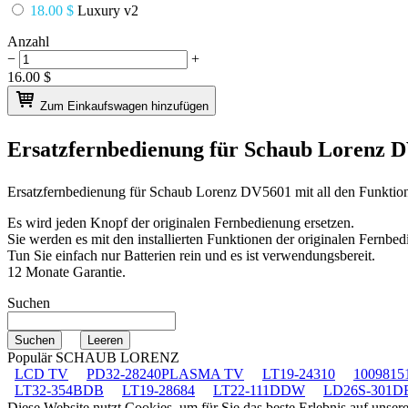
18.00 $
Luxury v2
Anzahl
−
+
16.00
$
Zum Einkaufswagen hinzufügen
Ersatzfernbedienung für
Schaub Lorenz 
Ersatzfernbedienung für
Schaub Lorenz DV5601
mit all den Funktio
Es wird jeden Knopf der originalen Fernbedienung ersetzen.
Sie werden es mit den installierten Funktionen der originalen Fernbed
Tun Sie einfach nur Batterien rein und es ist verwendungsbereit.
12 Monate Garantie.
Suchen
Populär SCHAUB LORENZ
LCD TV
PD32-28240PLASMA TV
LT19-24310
1009815
LT32-354BDB
LT19-28684
LT22-111DDW
LD26S-301D
Diese Website nutzt Cookies, um für Sie das beste Erlebnis auf unse