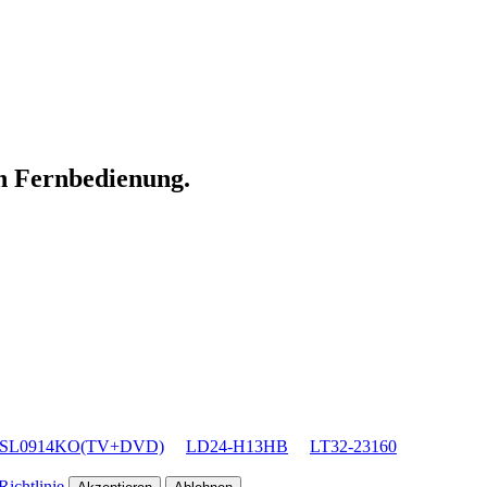
en Fernbedienung.
SL0914KO(TV+DVD)
LD24-H13HB
LT32-23160
ichtlinie