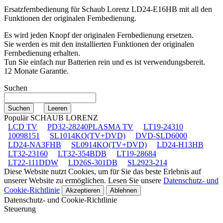
Ersatzfernbedienung für
Schaub Lorenz LD24-E16HB
mit all den
Funktionen der originalen Fernbedienung.
Es wird jeden Knopf der originalen Fernbedienung ersetzen.
Sie werden es mit den installierten Funktionen der originalen
Fernbedienung erhalten.
Tun Sie einfach nur Batterien rein und es ist verwendungsbereit.
12 Monate Garantie.
Suchen
Populär SCHAUB LORENZ
LCD TV
PD32-28240PLASMA TV
LT19-24310
10098151
SL1014KO(TV+DVD)
DVD-SLD6000
LD24-NA3FHB
SL0914KO(TV+DVD)
LD24-H13HB
LT32-23160
LT32-354BDB
LT19-28684
LT22-111DDW
LD26S-301DB
SL2923-214
Diese Website nutzt Cookies, um für Sie das beste Erlebnis auf
unserer Website zu ermöglichen. Lesen Sie unsere
Datenschutz- und
Cookie-Richtlinie
Akzeptieren
Ablehnen
Datenschutz- und Cookie-Richtlinie
Steuerung