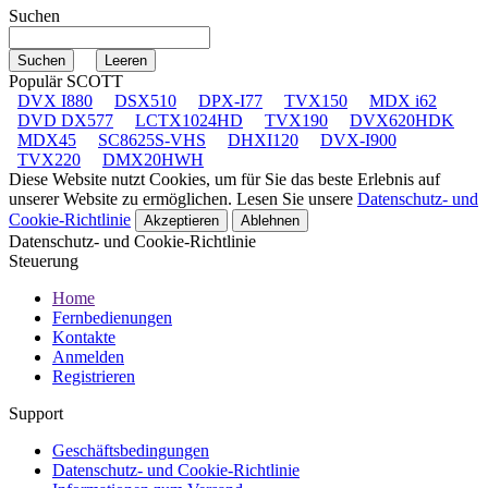
Suchen
Populär SCOTT
DVX I880
DSX510
DPX-I77
TVX150
MDX i62
DVD DX577
LCTX1024HD
TVX190
DVX620HDK
MDX45
SC8625S-VHS
DHXI120
DVX-I900
TVX220
DMX20HWH
Diese Website nutzt Cookies, um für Sie das beste Erlebnis auf
unserer Website zu ermöglichen. Lesen Sie unsere
Datenschutz- und
Cookie-Richtlinie
Akzeptieren
Ablehnen
Datenschutz- und Cookie-Richtlinie
Steuerung
Home
Fernbedienungen
Kontakte
Anmelden
Registrieren
Support
Geschäftsbedingungen
Datenschutz- und Cookie-Richtlinie