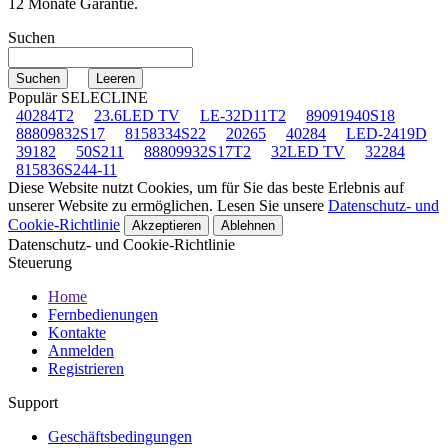
12 Monate Garantie.
Suchen
Populär SELECLINE
40284T2
23.6LED TV
LE-32D11T2
89091940S18
88809832S17
8158334S22
20265
40284
LED-2419D
39182
50S211
88809932S17T2
32LED TV
32284
815836S244-11
Diese Website nutzt Cookies, um für Sie das beste Erlebnis auf
unserer Website zu ermöglichen. Lesen Sie unsere
Datenschutz- und
Cookie-Richtlinie
Akzeptieren
Ablehnen
Datenschutz- und Cookie-Richtlinie
Steuerung
Home
Fernbedienungen
Kontakte
Anmelden
Registrieren
Support
Geschäftsbedingungen