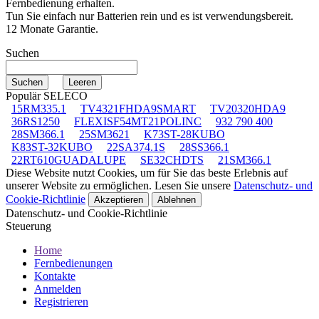
Fernbedienung erhalten.
Tun Sie einfach nur Batterien rein und es ist verwendungsbereit.
12 Monate Garantie.
Suchen
Populär SELECO
15RM335.1
TV4321FHDA9SMART
TV20320HDA9
36RS1250
FLEXISF54MT21POLINC
932 790 400
28SM366.1
25SM3621
K73ST-28KUBO
K83ST-32KUBO
22SA374.1S
28SS366.1
22RT610GUADALUPE
SE32CHDTS
21SM366.1
Diese Website nutzt Cookies, um für Sie das beste Erlebnis auf
unserer Website zu ermöglichen. Lesen Sie unsere
Datenschutz- und
Cookie-Richtlinie
Akzeptieren
Ablehnen
Datenschutz- und Cookie-Richtlinie
Steuerung
Home
Fernbedienungen
Kontakte
Anmelden
Registrieren