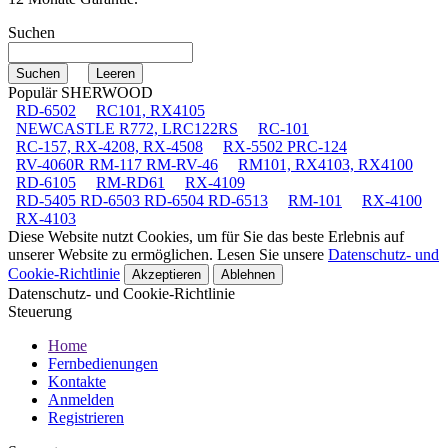
Suchen
Populär SHERWOOD
RD-6502
RC101, RX4105
NEWCASTLE R772, LRC122RS
RC-101
RC-157, RX-4208, RX-4508
RX-5502 PRC-124
RV-4060R RM-117 RM-RV-46
RM101, RX4103, RX4100
RD-6105
RM-RD61
RX-4109
RD-5405 RD-6503 RD-6504 RD-6513
RM-101
RX-4100
RX-4103
Diese Website nutzt Cookies, um für Sie das beste Erlebnis auf
unserer Website zu ermöglichen. Lesen Sie unsere
Datenschutz- und
Cookie-Richtlinie
Akzeptieren
Ablehnen
Datenschutz- und Cookie-Richtlinie
Steuerung
Home
Fernbedienungen
Kontakte
Anmelden
Registrieren