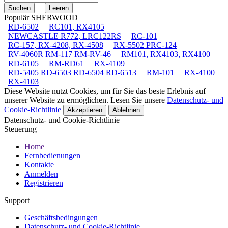
Populär SHERWOOD
RD-6502
RC101, RX4105
NEWCASTLE R772, LRC122RS
RC-101
RC-157, RX-4208, RX-4508
RX-5502 PRC-124
RV-4060R RM-117 RM-RV-46
RM101, RX4103, RX4100
RD-6105
RM-RD61
RX-4109
RD-5405 RD-6503 RD-6504 RD-6513
RM-101
RX-4100
RX-4103
Diese Website nutzt Cookies, um für Sie das beste Erlebnis auf
unserer Website zu ermöglichen. Lesen Sie unsere
Datenschutz- und
Cookie-Richtlinie
Akzeptieren
Ablehnen
Datenschutz- und Cookie-Richtlinie
Steuerung
Home
Fernbedienungen
Kontakte
Anmelden
Registrieren
Support
Geschäftsbedingungen
Datenschutz- und Cookie-Richtlinie