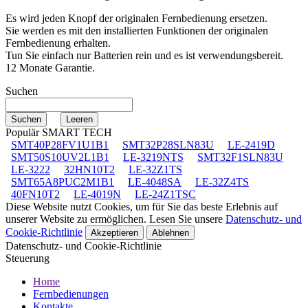
Es wird jeden Knopf der originalen Fernbedienung ersetzen.
Sie werden es mit den installierten Funktionen der originalen
Fernbedienung erhalten.
Tun Sie einfach nur Batterien rein und es ist verwendungsbereit.
12 Monate Garantie.
Suchen
Populär SMART TECH
SMT40P28FV1U1B1
SMT32P28SLN83U
LE-2419D
SMT50S10UV2L1B1
LE-3219NTS
SMT32F1SLN83U
LE-3222
32HN10T2
LE-32Z1TS
SMT65A8PUC2M1B1
LE-4048SA
LE-32Z4TS
40FN10T2
LE-4019N
LE-24Z1TSC
Diese Website nutzt Cookies, um für Sie das beste Erlebnis auf
unserer Website zu ermöglichen. Lesen Sie unsere
Datenschutz- und
Cookie-Richtlinie
Akzeptieren
Ablehnen
Datenschutz- und Cookie-Richtlinie
Steuerung
Home
Fernbedienungen
Kontakte