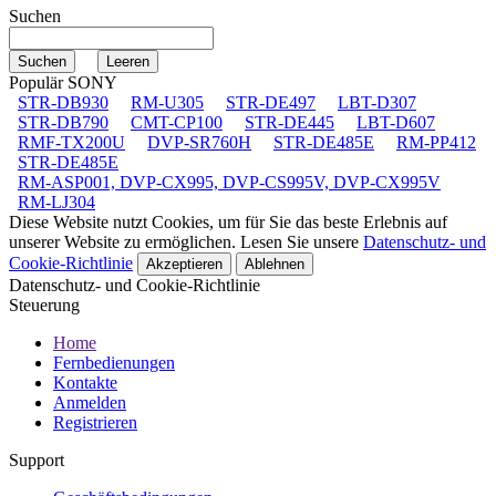
Suchen
Populär SONY
STR-DB930
RM-U305
STR-DE497
LBT-D307
STR-DB790
CMT-CP100
STR-DE445
LBT-D607
RMF-TX200U
DVP-SR760H
STR-DE485E
RM-PP412
STR-DE485E
RM-ASP001, DVP-CX995, DVP-CS995V, DVP-CX995V
RM-LJ304
Diese Website nutzt Cookies, um für Sie das beste Erlebnis auf
unserer Website zu ermöglichen. Lesen Sie unsere
Datenschutz- und
Cookie-Richtlinie
Akzeptieren
Ablehnen
Datenschutz- und Cookie-Richtlinie
Steuerung
Home
Fernbedienungen
Kontakte
Anmelden
Registrieren
Support