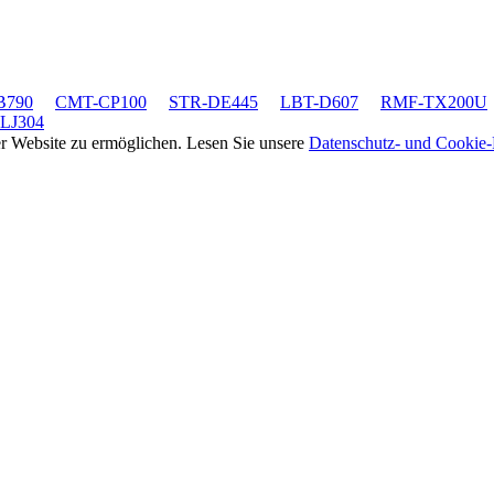
B790
CMT-CP100
STR-DE445
LBT-D607
RMF-TX200U
LJ304
rer Website zu ermöglichen. Lesen Sie unsere
Datenschutz- und Cookie-R