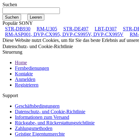
Suchen
Populär SONY
STR-DB930
RM-U305
STR-DE497
LBT-D307
STR-D
RM-ASP001, DVP-CX995, DVP-CS995V, DVP-CX995V
RM-
Diese Website nutzt Cookies, um für Sie das beste Erlebnis auf unse
Datenschutz- und Cookie-Richtlinie
Steuerung
Home
Fernbedienungen
Kontakte
Anmelden
Registrieren
Support
Geschäftsbedingungen
Datenschutz- und Cookie-Richtlinie
Informationen zum Versand
Rückgabe- und Rückerstattungsrichtlinie
Zahlungsmethoden
Geistige Eigentumsrechte