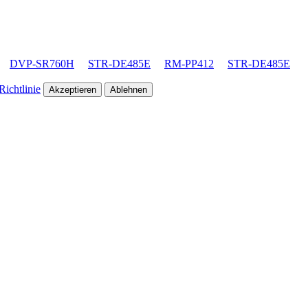
DVP-SR760H
STR-DE485E
RM-PP412
STR-DE485E
ichtlinie
Akzeptieren
Ablehnen