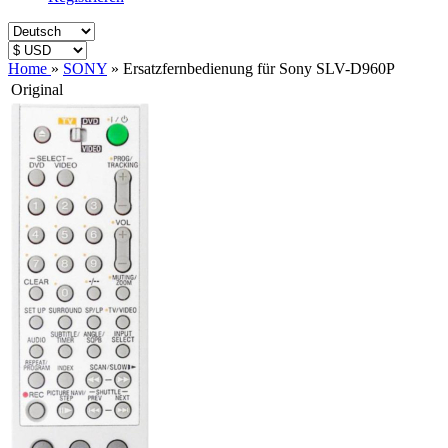
Home
»
SONY
»
Ersatzfernbedienung für Sony SLV-D960P
Original