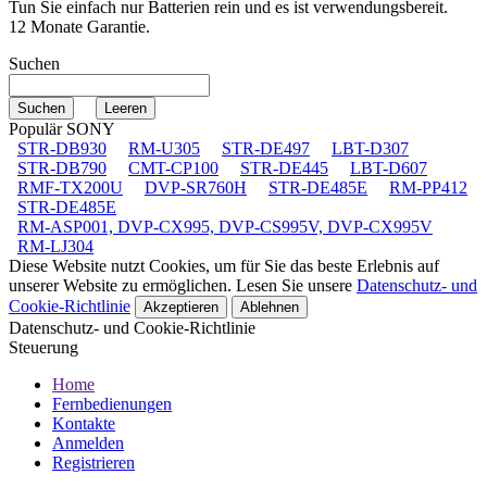
Tun Sie einfach nur Batterien rein und es ist verwendungsbereit.
12 Monate Garantie.
Suchen
Populär SONY
STR-DB930
RM-U305
STR-DE497
LBT-D307
STR-DB790
CMT-CP100
STR-DE445
LBT-D607
RMF-TX200U
DVP-SR760H
STR-DE485E
RM-PP412
STR-DE485E
RM-ASP001, DVP-CX995, DVP-CS995V, DVP-CX995V
RM-LJ304
Diese Website nutzt Cookies, um für Sie das beste Erlebnis auf
unserer Website zu ermöglichen. Lesen Sie unsere
Datenschutz- und
Cookie-Richtlinie
Akzeptieren
Ablehnen
Datenschutz- und Cookie-Richtlinie
Steuerung
Home
Fernbedienungen
Kontakte
Anmelden
Registrieren