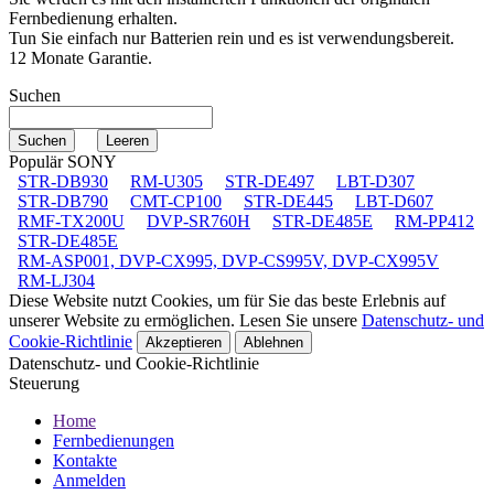
Fernbedienung erhalten.
Tun Sie einfach nur Batterien rein und es ist verwendungsbereit.
12 Monate Garantie.
Suchen
Populär SONY
STR-DB930
RM-U305
STR-DE497
LBT-D307
STR-DB790
CMT-CP100
STR-DE445
LBT-D607
RMF-TX200U
DVP-SR760H
STR-DE485E
RM-PP412
STR-DE485E
RM-ASP001, DVP-CX995, DVP-CS995V, DVP-CX995V
RM-LJ304
Diese Website nutzt Cookies, um für Sie das beste Erlebnis auf
unserer Website zu ermöglichen. Lesen Sie unsere
Datenschutz- und
Cookie-Richtlinie
Akzeptieren
Ablehnen
Datenschutz- und Cookie-Richtlinie
Steuerung
Home
Fernbedienungen
Kontakte
Anmelden